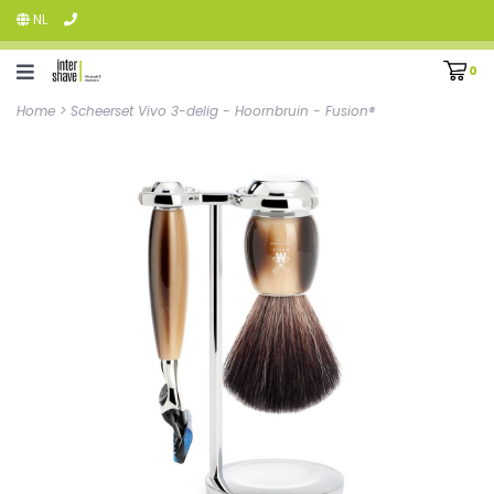
NL
0
Home
>
Scheerset Vivo 3-delig - Hoornbruin - Fusion®