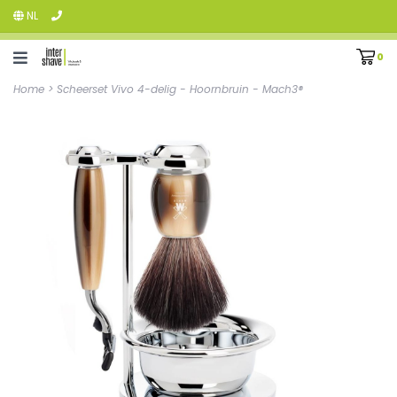
NL
0
Home
>
Scheerset Vivo 4-delig - Hoornbruin - Mach3®