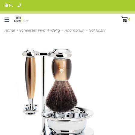
NL
0
Home
>
Scheerset Vivo 4-delig - Hoornbruin - Saf.Razor