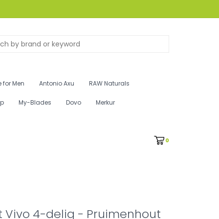
 for Men
Antonio Axu
RAW Naturals
ip
My-Blades
Dovo
Merkur
0
 Vivo 4-delig - Pruimenhout