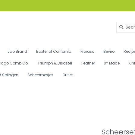
Jao Brand
Baxter of California
Proraso
Beviro
Recipe
cago Comb Co.
Triumph & Disaster
Feather
XY Made
Klh
d Solingen
Scheermesjes
Outlet
Scheerset