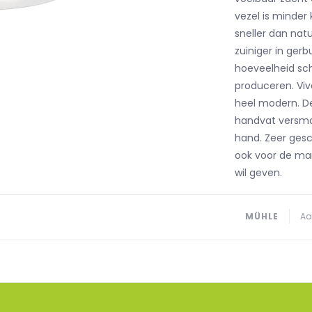
vezel is minder 
sneller dan natu
zuiniger in ger
hoeveelheid sc
produceren. Vivo
heel modern. D
handvat versmalt
hand. Zeer ges
ook voor de man
wil geven.
MÜHLE
Aa