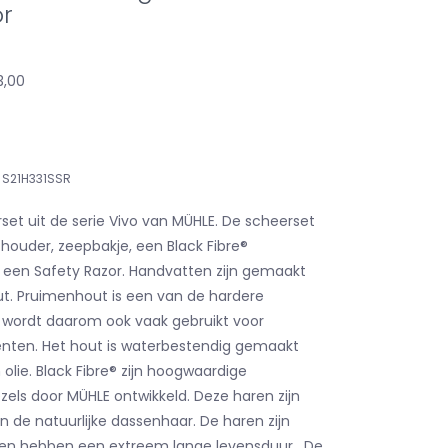
or
3,00
S21H331SSR
set uit de serie Vivo van MÜHLE. De scheerset
 houder, zeepbakje, een Black Fibre®
 een Safety Razor. Handvatten zijn gemaakt
t. Pruimenhout is een van de hardere
 wordt daarom ook vaak gebruikt voor
nten. Het hout is waterbestendig gemaakt
olie. Black Fibre® zijn hoogwaardige
zels door MÜHLE ontwikkeld. Deze haren zijn
n de natuurlijke dassenhaar. De haren zijn
 en hebben een extreem lange levensduur. De