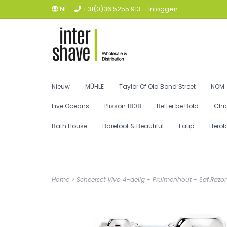
NL
+31(0)36 5255 913
Inloggen
Nieuw
MÜHLE
Taylor Of Old Bond Street
NOM
Five Oceans
Plisson 1808
Better be Bold
Chi
Bath House
Barefoot & Beautiful
Fatip
Herol
Home
>
Scheerset Vivo 4-delig - Pruimenhout - Saf.Razor