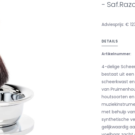
- Saf.Raz
Adviesprijs: € 12
DETAILS
Artikelnummer:
4-delige Scheer
bestaat uit een
scheerkwast en
van Pruimenhou
houtsoorten en
muziekinstrume
met behulp van 
synthetische ve
gelijkwaardig aa
voelbaar zacht