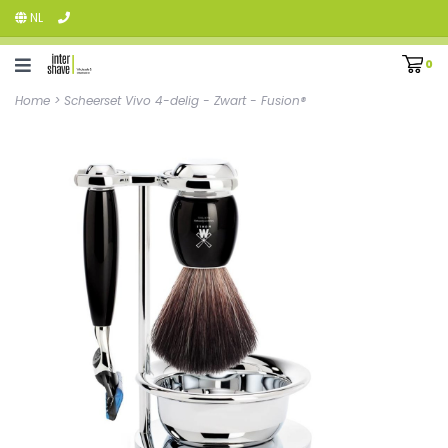
NL
0
Home
>
Scheerset Vivo 4-delig - Zwart - Fusion®