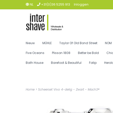
NL
+31(0)36 5255 913
Inloggen
Nieuw
MÜHLE
Taylor Of Old Bond Street
NOM
Five Oceans
Plisson 1808
Better be Bold
Chi
Bath House
Barefoot & Beautiful
Fatip
Herol
Home
>
Scheerset Vivo 4-delig - Zwart - Mach3®