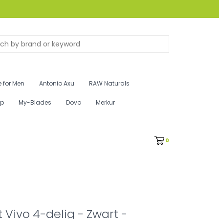
 for Men
Antonio Axu
RAW Naturals
ip
My-Blades
Dovo
Merkur
0
 Vivo 4-delig - Zwart -