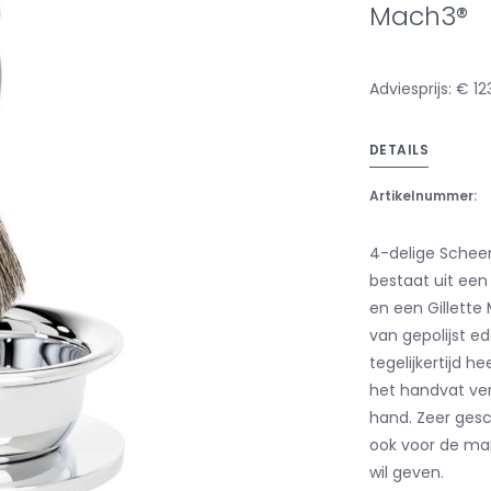
Mach3®
Adviesprijs: € 12
DETAILS
Artikelnummer:
4-delige Scheer
bestaat uit een
en een Gillett
van gepolijst ed
tegelijkertijd 
het handvat vers
hand. Zeer ges
ook voor de man
wil geven.