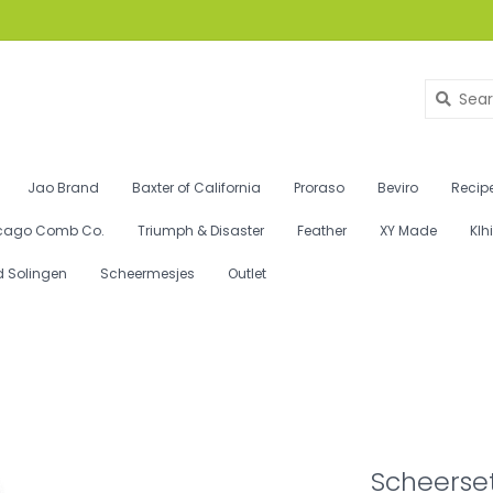
Jao Brand
Baxter of California
Proraso
Beviro
Recipe
cago Comb Co.
Triumph & Disaster
Feather
XY Made
Klh
d Solingen
Scheermesjes
Outlet
Scheerset