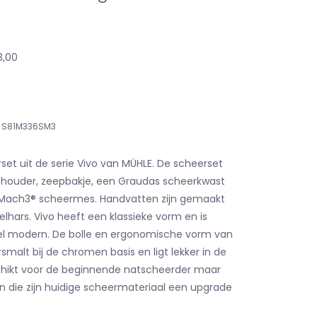
3,00
S81M336SM3
set uit de serie Vivo van MÜHLE. De scheerset
 houder, zeepbakje, een Graudas scheerkwast
e Mach3® scheermes. Handvatten zijn gemaakt
elhars. Vivo heeft een klassieke vorm en is
heel modern. De bolle en ergonomische vorm van
malt bij de chromen basis en ligt lekker in de
chikt voor de beginnende natscheerder maar
 die zijn huidige scheermateriaal een upgrade