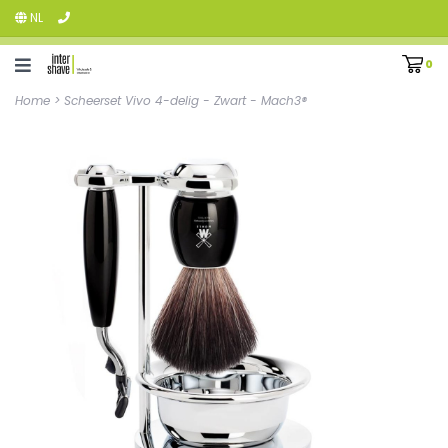
NL
0
Home
>
Scheerset Vivo 4-delig - Zwart - Mach3®