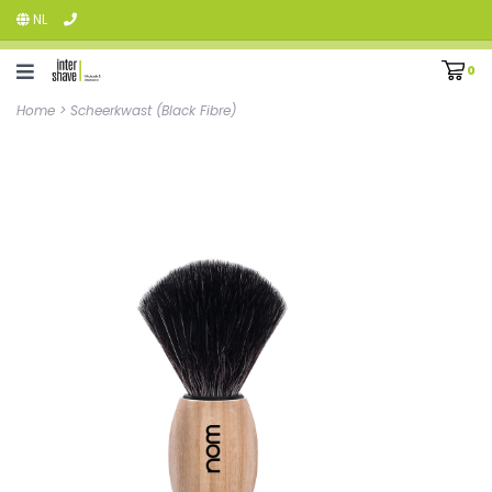
NL
0
Home
>
Scheerkwast (Black Fibre)