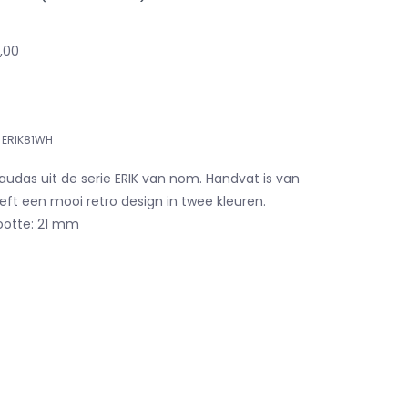
2,00
ERIK81WH
udas uit de serie ERIK van nom. Handvat is van
eft een mooi retro design in twee kleuren.
ootte: 21 mm