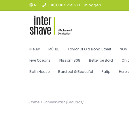
NL
+31(0)36 5255 913
Inloggen
Nieuw
MÜHLE
Taylor Of Old Bond Street
NOM
Five Oceans
Plisson 1808
Better be Bold
Chi
Bath House
Barefoot & Beautiful
Fatip
Herol
Home
>
Scheerkwast (Graudas)