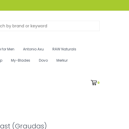
 for Men
Antonio Axu
RAW Naturals
ip
My-Blades
Dovo
Merkur
0
ast (Graudas)