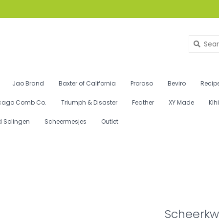
Jao Brand
Baxter of California
Proraso
Beviro
Recipe
cago Comb Co.
Triumph & Disaster
Feather
XY Made
Klh
d Solingen
Scheermesjes
Outlet
Scheerkw