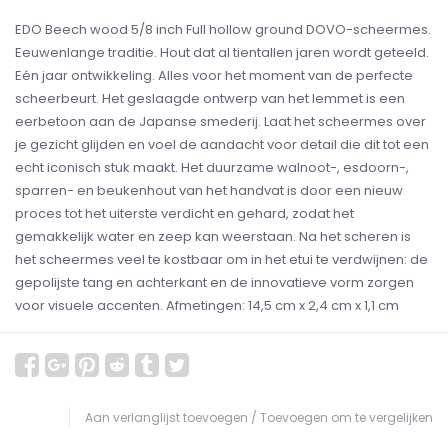
EDO Beech wood 5/8 inch Full hollow ground DOVO-scheermes.
Eeuwenlange traditie. Hout dat al tientallen jaren wordt geteeld.
Eén jaar ontwikkeling. Alles voor het moment van de perfecte
scheerbeurt. Het geslaagde ontwerp van het lemmet is een
eerbetoon aan de Japanse smederij. Laat het scheermes over
je gezicht glijden en voel de aandacht voor detail die dit tot een
echt iconisch stuk maakt. Het duurzame walnoot-, esdoorn-,
sparren- en beukenhout van het handvat is door een nieuw
proces tot het uiterste verdicht en gehard, zodat het
gemakkelijk water en zeep kan weerstaan. Na het scheren is
het scheermes veel te kostbaar om in het etui te verdwijnen: de
gepolijste tang en achterkant en de innovatieve vorm zorgen
voor visuele accenten. Afmetingen: 14,5 cm x 2,4 cm x 1,1 cm
Aan verlanglijst toevoegen
/
Toevoegen om te vergelijken