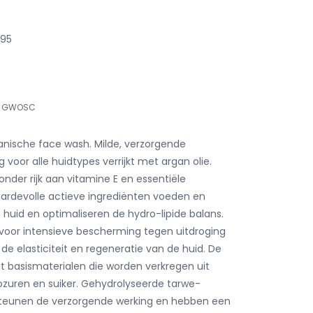
,95
GWOSC
nische face wash. Milde, verzorgende
g voor alle huidtypes verrijkt met argan olie.
jzonder rijk aan vitamine E en essentiële
ardevolle actieve ingrediënten voeden en
uid en optimaliseren de hydro-lipide balans.
 voor intensieve bescherming tegen uitdroging
de elasticiteit en regeneratie van de huid. De
 basismaterialen die worden verkregen uit
ozuren en suiker. Gehydrolyseerde tarwe-
steunen de verzorgende werking en hebben een