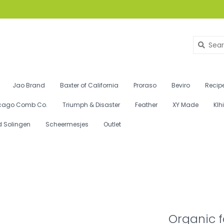
Jao Brand
Baxter of California
Proraso
Beviro
Recipe
cago Comb Co.
Triumph & Disaster
Feather
XY Made
Klh
d Solingen
Scheermesjes
Outlet
Organic 