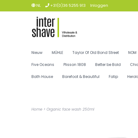
NL
+31(0)36 5255 913
Inloggen
Nieuw
MÜHLE
Taylor Of Old Bond Street
NOM
Five Oceans
Plisson 1808
Better be Bold
Chi
Bath House
Barefoot & Beautiful
Fatip
Herol
Home
>
Organic face wash 250ml