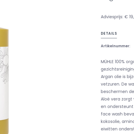
Adviesprijs: € 19
DETAILS
Artikelnummer:
MÜHLE 100% orga
gezichtsreinigin
Argan olie is bi
vetzuren. De wa
beschermen de h
Aloë vera zorgt
en ondersteunt 
face wash bevat
kokosolie, amin
eiwitten onder