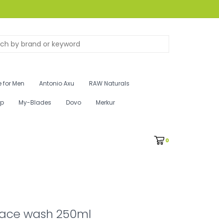
 for Men
Antonio Axu
RAW Naturals
ip
My-Blades
Dovo
Merkur
0
face wash 250ml