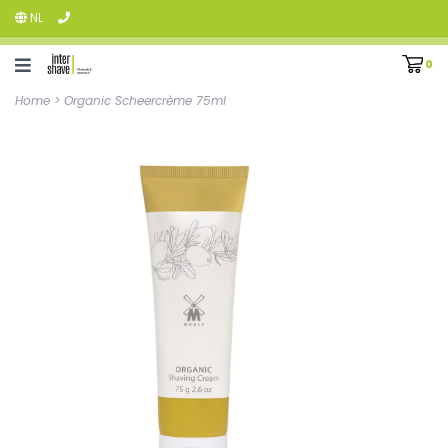
NL
0
Home
>
Organic Scheercrème 75ml