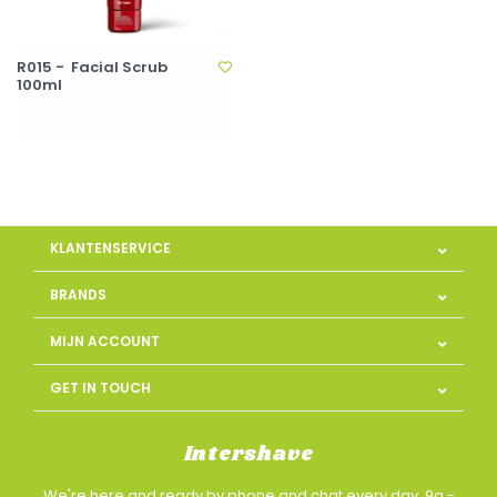
R015 - Facial Scrub
100ml
KLANTENSERVICE
BRANDS
MIJN ACCOUNT
GET IN TOUCH
Intershave
We're here and ready by phone and chat every day, 9a -