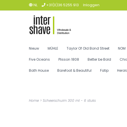
NL
+31(0)36 5255 913
Inloggen
Nieuw
MÜHLE
Taylor Of Old Bond Street
NOM
Five Oceans
Plisson 1808
Better be Bold
Chi
Bath House
Barefoot & Beautiful
Fatip
Herol
Home
>
Scheerschuim 300 ml - 6 stuks