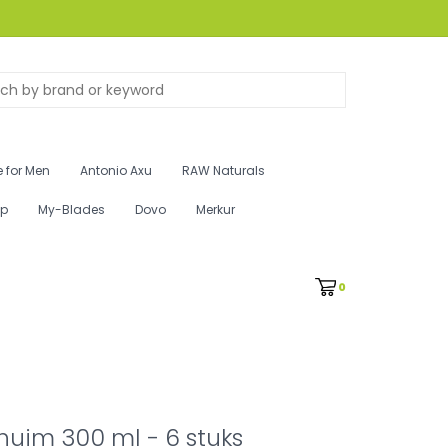
 for Men
Antonio Axu
RAW Naturals
ip
My-Blades
Dovo
Merkur
0
uim 300 ml - 6 stuks