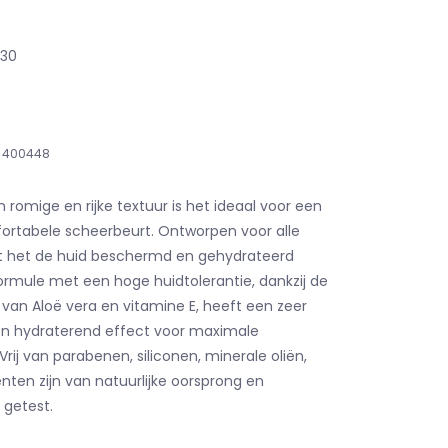
,30
400448
 romige en rijke textuur is het ideaal voor een
ortabele scheerbeurt. Ontworpen voor alle
at het de huid beschermd en gehydrateerd
rmule met een hoge huidtolerantie, dankzij de
an Aloë vera en vitamine E, heeft een zeer
 hydraterend effect voor maximale
Vrij van parabenen, siliconen, minerale oliën,
iënten zijn van natuurlijke oorsprong en
 getest.