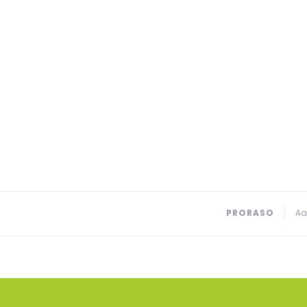
PRORASO
Aa