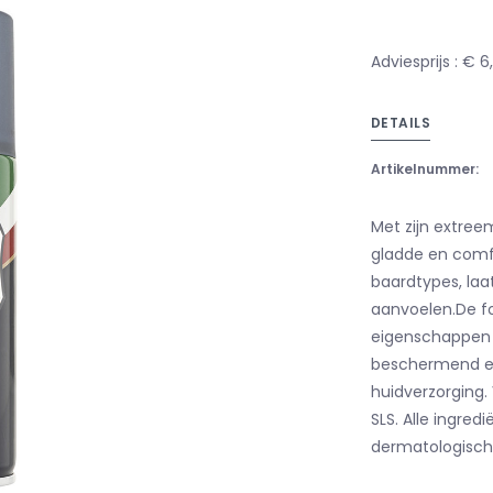
Adviesprijs : € 6
DETAILS
Artikelnummer:
Met zijn extreem
gladde en comf
baardtypes, la
aanvoelen.De fo
eigenschappen v
beschermend en
huidverzorging. 
SLS. Alle ingred
dermatologisch