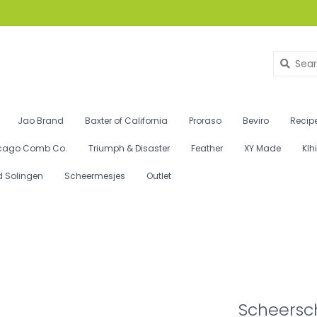
Jao Brand
Baxter of California
Proraso
Beviro
Recipe
cago Comb Co.
Triumph & Disaster
Feather
XY Made
Klh
d Solingen
Scheermesjes
Outlet
Scheersch