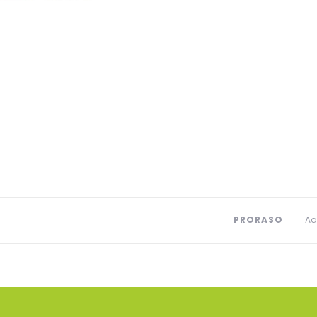
PRORASO
Aa