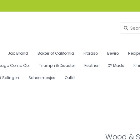
Jao Brand
Baxter of California
Proraso
Beviro
Recipe
cago Comb Co.
Triumph & Disaster
Feather
XY Made
Klh
d Solingen
Scheermesjes
Outlet
Wood & S