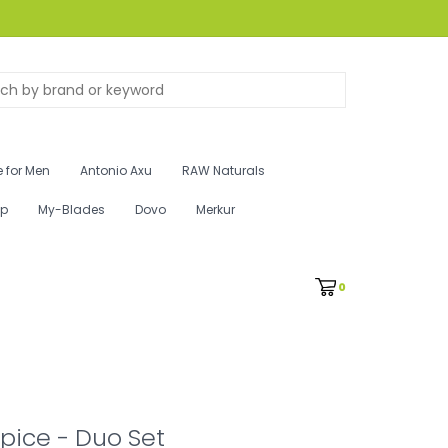
 for Men
Antonio Axu
RAW Naturals
ip
My-Blades
Dovo
Merkur
0
pice - Duo Set