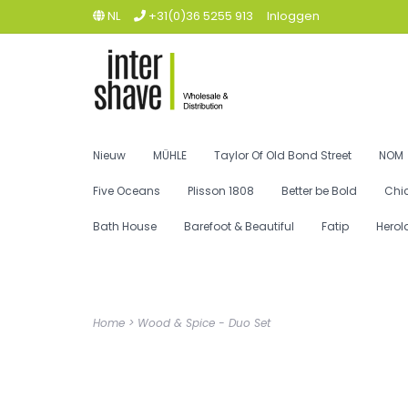
NL
+31(0)36 5255 913
Inloggen
Nieuw
MÜHLE
Taylor Of Old Bond Street
NOM
Five Oceans
Plisson 1808
Better be Bold
Chi
Bath House
Barefoot & Beautiful
Fatip
Herol
Home
>
Wood & Spice - Duo Set