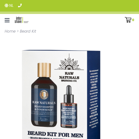
NL
0
Home
>
Beard Kit