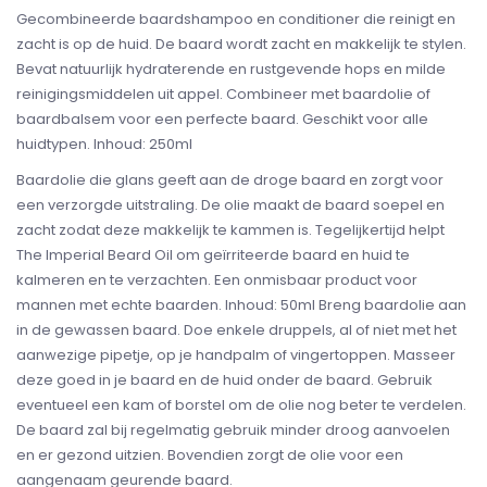
Gecombineerde baardshampoo en conditioner die reinigt en
zacht is op de huid. De baard wordt zacht en makkelijk te stylen.
Bevat natuurlijk hydraterende en rustgevende hops en milde
reinigingsmiddelen uit appel. Combineer met baardolie of
baardbalsem voor een perfecte baard. Geschikt voor alle
huidtypen. Inhoud: 250ml
Baardolie die glans geeft aan de droge baard en zorgt voor
een verzorgde uitstraling. De olie maakt de baard soepel en
zacht zodat deze makkelijk te kammen is. Tegelijkertijd helpt
The Imperial Beard Oil om geïrriteerde baard en huid te
kalmeren en te verzachten. Een onmisbaar product voor
mannen met echte baarden. Inhoud: 50ml Breng baardolie aan
in de gewassen baard. Doe enkele druppels, al of niet met het
aanwezige pipetje, op je handpalm of vingertoppen. Masseer
deze goed in je baard en de huid onder de baard. Gebruik
eventueel een kam of borstel om de olie nog beter te verdelen.
De baard zal bij regelmatig gebruik minder droog aanvoelen
en er gezond uitzien. Bovendien zorgt de olie voor een
aangenaam geurende baard.