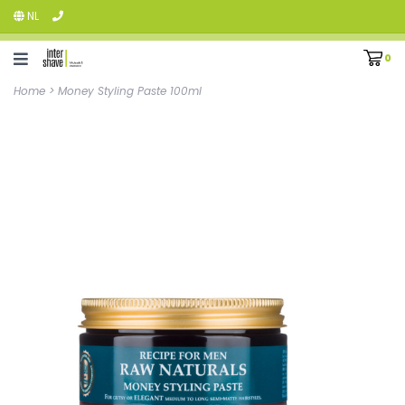
NL
0
Home
>
Money Styling Paste 100ml