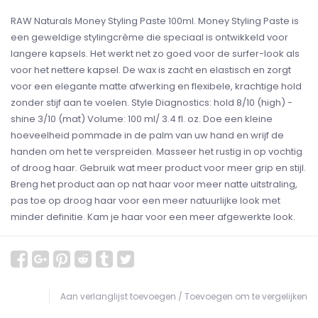
RAW Naturals Money Styling Paste 100ml. Money Styling Paste is
een geweldige stylingcrème die speciaal is ontwikkeld voor
langere kapsels. Het werkt net zo goed voor de surfer-look als
voor het nettere kapsel. De wax is zacht en elastisch en zorgt
voor een elegante matte afwerking en flexibele, krachtige hold
zonder stijf aan te voelen. Style Diagnostics: hold 8/10 (high) -
shine 3/10 (mat) Volume: 100 ml/ 3.4 fl. oz. Doe een kleine
hoeveelheid pommade in de palm van uw hand en wrijf de
handen om het te verspreiden. Masseer het rustig in op vochtig
of droog haar. Gebruik wat meer product voor meer grip en stijl.
Breng het product aan op nat haar voor meer natte uitstraling,
pas toe op droog haar voor een meer natuurlijke look met
minder definitie. Kam je haar voor een meer afgewerkte look.
Aan verlanglijst toevoegen
/
Toevoegen om te vergelijken