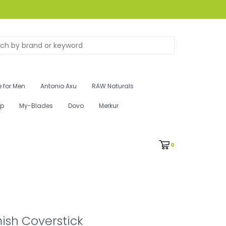
 for Men
Antonio Axu
RAW Naturals
ip
My-Blades
Dovo
Merkur
0
ish Coverstick