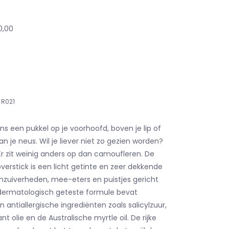
0,00
R021
ns een pukkel op je voorhoofd, boven je lip of
an je neus. Wil je liever niet zo gezien worden?
 Er zit weinig anders op dan camoufleren. De
verstick is een licht getinte en zeer dekkende
nzuiverheden, mee-eters en puistjes gericht
dermatologisch geteste formule bevat
antiallergische ingrediënten zoals salicylzuur,
nt olie en de Australische myrtle oil. De rijke