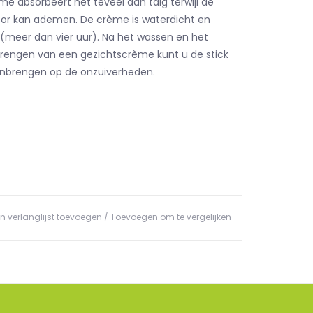
me absorbeert het teveel aan talg terwijl de
or kan ademen. De crème is waterdicht en
 (meer dan vier uur). Na het wassen en het
rengen van een gezichtscrème kunt u de stick
anbrengen op de onzuiverheden.
n verlanglijst toevoegen
/
Toevoegen om te vergelijken