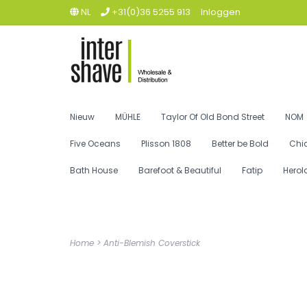
NL
+31(0)36 5255 913
Inloggen
Nieuw
MÜHLE
Taylor Of Old Bond Street
NOM
Five Oceans
Plisson 1808
Better be Bold
Chi
Bath House
Barefoot & Beautiful
Fatip
Herol
Home
>
Anti-Blemish Coverstick