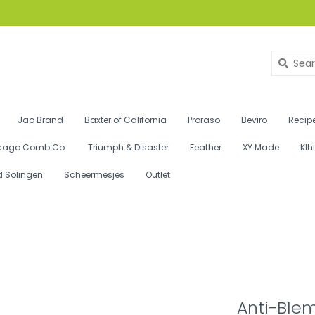
Jao Brand
Baxter of California
Proraso
Beviro
Recipe
cago Comb Co.
Triumph & Disaster
Feather
XY Made
Klh
d Solingen
Scheermesjes
Outlet
Anti-Blem