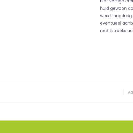
niet vettige crè
huid gewoon do
werkt langdurig
eventueel aanb
rechtstreeks a
Aa