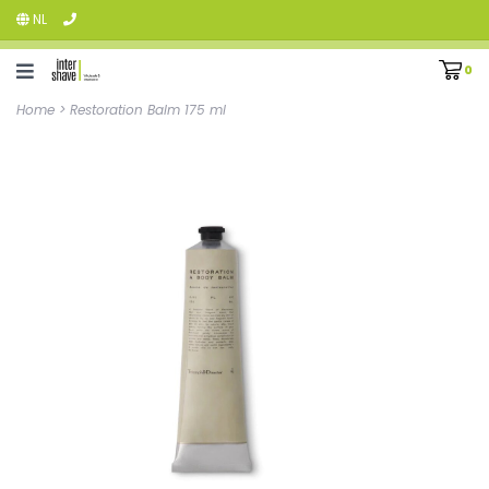
NL
0
Home
>
Restoration Balm 175 ml