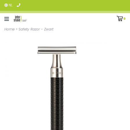
NL
0
Home
>
Safety Razor - Zwart