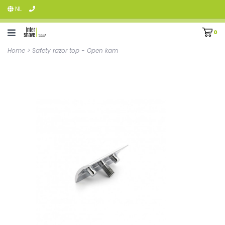
NL
0
Home
>
Safety razor top - Open kam