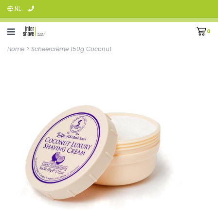
NL
0
Home
>
Scheercrème 150g Coconut