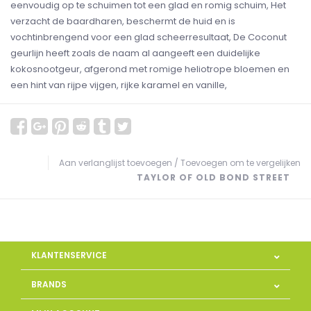
eenvoudig op te schuimen tot een glad en romig schuim, Het
verzacht de baardharen, beschermt de huid en is
vochtinbrengend voor een glad scheerresultaat, De Coconut
geurlijn heeft zoals de naam al aangeeft een duidelijke
kokosnootgeur, afgerond met romige heliotrope bloemen en
een hint van rijpe vijgen, rijke karamel en vanille,
Aan verlanglijst toevoegen
/
Toevoegen om te vergelijken
TAYLOR OF OLD BOND STREET
KLANTENSERVICE
BRANDS