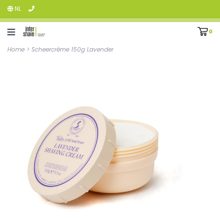
NL
0
Home
>
Scheercrème 150g Lavender