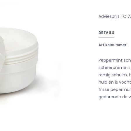
Adviesprijs : €17
DETAILS
Artikelnummer:
Peppermint sch
scheercrème is
romig schuim, 
huid en is voch
frisse pepermun
gedurende de w