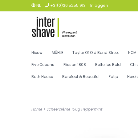
NL
+31(0)36 5255 913
Inloggen
Nieuw
MÜHLE
Taylor Of Old Bond Street
NOM
Five Oceans
Plisson 1808
Better be Bold
Chi
Bath House
Barefoot & Beautiful
Fatip
Herol
Home
>
Scheercrème 150g Peppermint