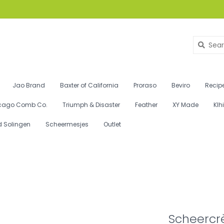
Jao Brand
Baxter of California
Proraso
Beviro
Recipe
cago Comb Co.
Triumph & Disaster
Feather
XY Made
Klh
d Solingen
Scheermesjes
Outlet
Scheercr