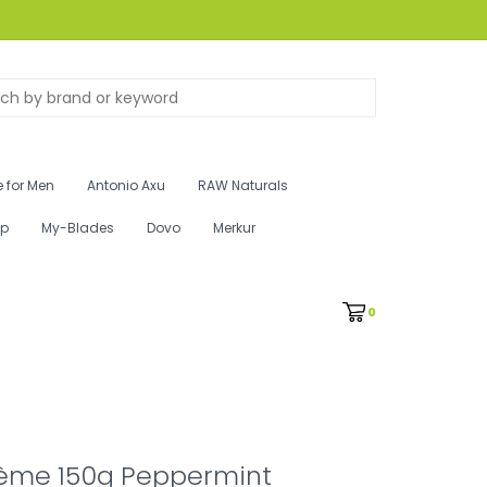
 for Men
Antonio Axu
RAW Naturals
ip
My-Blades
Dovo
Merkur
0
ème 150g Peppermint