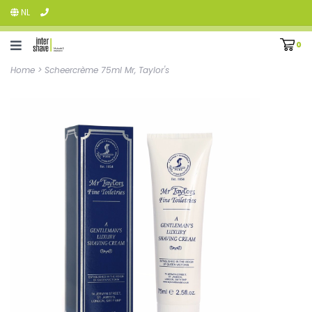
NL
0
Home
>
Scheercrème 75ml Mr, Taylor's