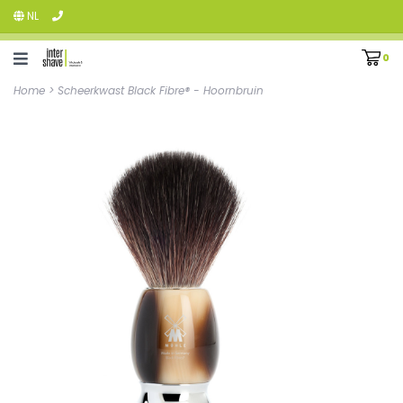
NL
0
Home
>
Scheerkwast Black Fibre® - Hoornbruin