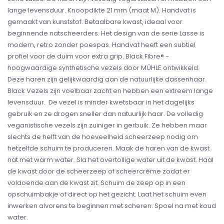
lange levensduur. Knoopdikte 21 mm (maat M). Handvat is
gemaakt van kunststof. Betaalbare kwast, ideaal voor
beginnende natscheerders. Het design van de serie Lasse is
modern, retro zonder poespas. Handvat heeft een subtiel
profiel voor de duim voor extra grip. Black Fibre® -
hoogwaardige synthetische vezels door MÜHLE ontwikkeld.
Deze haren zijn gelijkwaardig aan de natuurlijke dassenhaar.
Black Vezels zijn voelbaar zacht en hebben een extreem lange
levensduur. De vezel is minder kwetsbaar in het dagelijks
gebruik en ze drogen sneller dan natuurlijk haar. De volledig
veganistische vezels zijn zuiniger in gerbuik. Ze hebben maar
slechts de helft van de hoeveelheid scheerzeep nodig om
hetzelfde schuim te produceren. Maak de haren van de kwast
nat met warm water. Sla het overtollige water uit de kwast. Haal
de kwast door de scheerzeep of scheercrème zodat er
voldoende aan de kwast zit. Schuim de zeep op in een
opschuimbakje of direct op het gezicht. Laat het schuim even
inwerken alvorens te beginnen met scheren. Spoel na met koud
water.