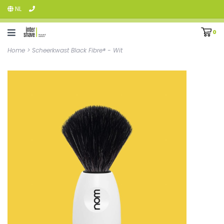
NL
0
Home
>
Scheerkwast Black Fibre® - Wit