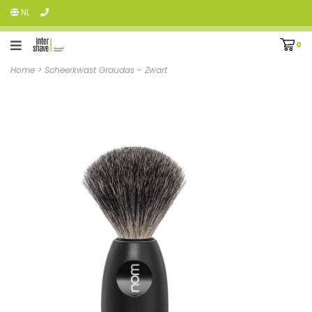
NL
0
Home
>
Scheerkwast Graudas - Zwart