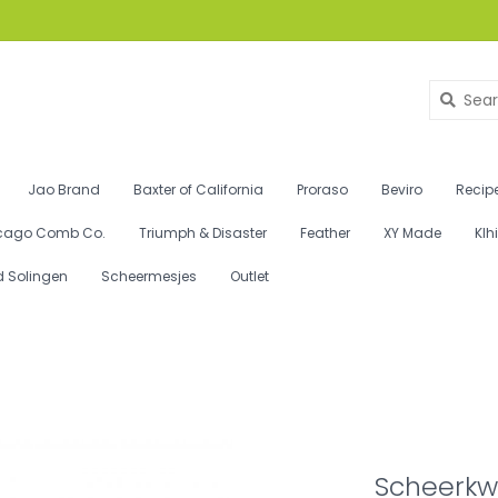
Jao Brand
Baxter of California
Proraso
Beviro
Recipe
cago Comb Co.
Triumph & Disaster
Feather
XY Made
Klh
d Solingen
Scheermesjes
Outlet
Scheerkwa