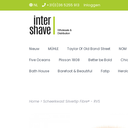
NL
+31(0)36 5255 913
Inloggen
Nieuw
MÜHLE
Taylor Of Old Bond Street
NOM
Five Oceans
Plisson 1808
Better be Bold
Chi
Bath House
Barefoot & Beautiful
Fatip
Herol
Home
>
Scheerkwast Silvertip Fibre® - RVS