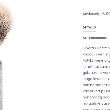
Adviesprijs: € 9
DETAILS
Artikelnummer:
Silvertip Fibre®
Rocca is een eig
MÜHLE-serie uitg
in het Italiaans
gebruiker is ve
lange levensduu
honingraatstruc
van Silvertip Fi
handmatig door 
natuurlijke das
kwetsbaar en on