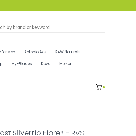
 for Men
Antonio Axu
RAW Naturals
ip
My-Blades
Dovo
Merkur
0
st Silvertip Fibre® - RVS