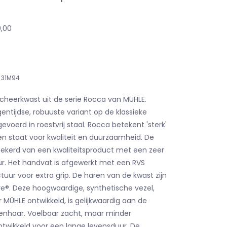
9,00
31M94
 scheerkwast uit de serie Rocca van MÜHLE.
entijdse, robuuste variant op de klassieke
evoerd in roestvrij staal. Rocca betekent 'sterk'
 en staat voor kwaliteit en duurzaamheid. De
rzekerd van een kwaliteitsproduct met een zeer
r. Het handvat is afgewerkt met een RVS
tuur voor extra grip. De haren van de kwast zijn
bre®. Deze hoogwaardige, synthetische vezel,
MÜHLE ontwikkeld, is gelijkwaardig aan de
senhaar. Voelbaar zacht, maar minder
twikkeld voor een lange levensduur. De