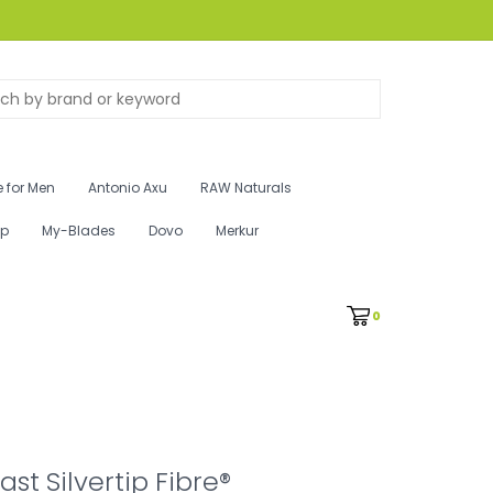
 for Men
Antonio Axu
RAW Naturals
ip
My-Blades
Dovo
Merkur
0
st Silvertip Fibre®