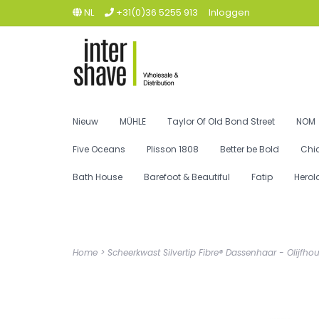
NL
+31(0)36 5255 913
Inloggen
Nieuw
MÜHLE
Taylor Of Old Bond Street
NOM
Five Oceans
Plisson 1808
Better be Bold
Chi
Bath House
Barefoot & Beautiful
Fatip
Herol
Home
>
Scheerkwast Silvertip Fibre® Dassenhaar - Olijfhou