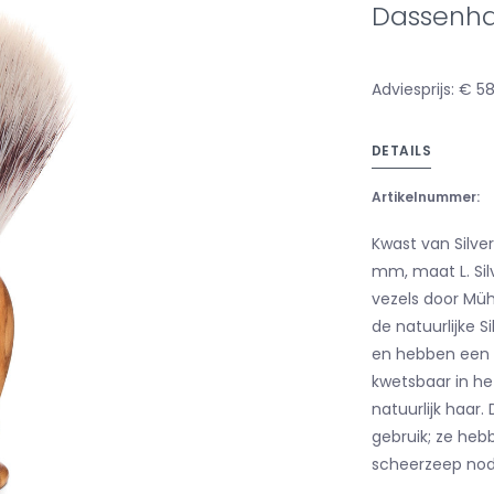
Dassenhaa
Adviesprijs: € 5
DETAILS
Artikelnummer:
Kwast van Silver
mm, maat L. Sil
vezels door Mühl
de natuurlijke Si
en hebben een 
kwetsbaar in het
natuurlijk haar. 
gebruik; ze heb
scheerzeep nod