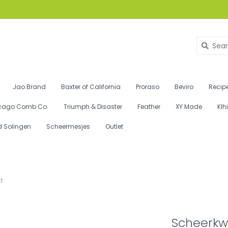
Jao Brand
Baxter of California
Proraso
Beviro
Recipe
cago Comb Co.
Triumph & Disaster
Feather
XY Made
Klh
d Solingen
Scheermesjes
Outlet
t
Scheerkwa