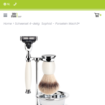
NL
0
Home
>
Scheerset 4-delig Sophist - Porselein Mach3®