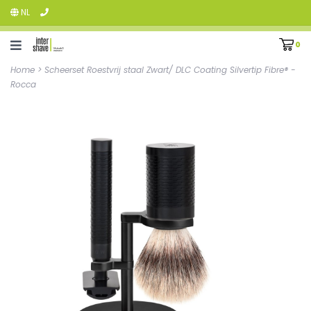
NL
0
Home
>
Scheerset Roestvrij staal Zwart/ DLC Coating Silvertip Fibre® -
Rocca