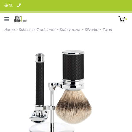
NL
0
Home
>
Scheerset Traditional - Safety razor - Silvertip - Zwart