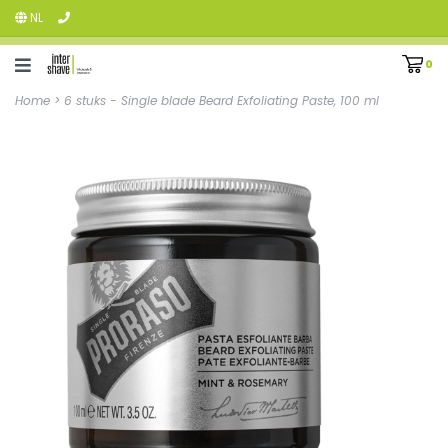
NL
0
Home
>
6 stuks - Single blade Beard Exfoliating Paste, 100 ml