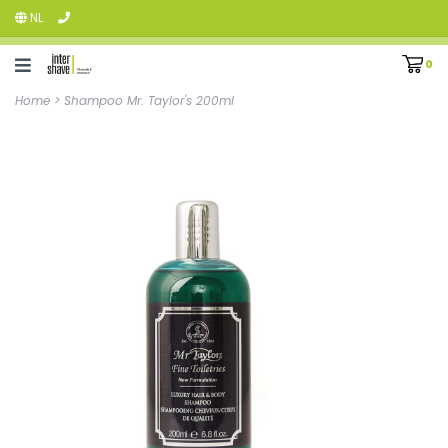
NL
0
Home
>
Shampoo Mr. Taylor's 200ml