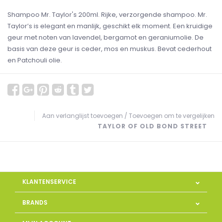
Shampoo Mr. Taylor's 200ml. Rijke, verzorgende shampoo. Mr.
Taylor’s is elegant en manlijk, geschikt elk moment. Een kruidige
geur met noten van lavendel, bergamot en geraniumolie. De
basis van deze geur is ceder, mos en muskus. Bevat cederhout
en Patchouli olie.
Aan verlanglijst toevoegen
/
Toevoegen om te vergelijken
TAYLOR OF OLD BOND STREET
KLANTENSERVICE
BRANDS