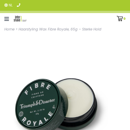
NL
0
Home
>
Haarstyling Wax Fibre Royale, 65g – Sterke Hold