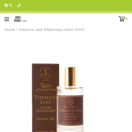
NL
0
Home
>
Tobacco Leaf Aftershave Lotion 50ml