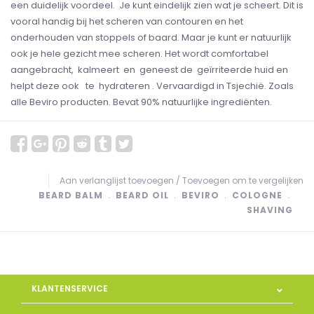
een duidelijk voordeel. Je kunt eindelijk zien wat je scheert. Dit is
vooral handig bij het scheren van contouren en het
onderhouden van stoppels of baard. Maar je kunt er natuurlijk
ook je hele gezicht mee scheren. Het wordt comfortabel
aangebracht, kalmeert en geneest de geïrriteerde huid en
helpt deze ook te hydrateren . Vervaardigd in Tsjechië. Zoals
alle Beviro producten. Bevat 90% natuurlijke ingrediënten.
Aan verlanglijst toevoegen
/
Toevoegen om te vergelijken
BEARD BALM
﹒
BEARD OIL
﹒
BEVIRO
﹒
COLOGNE
﹒
SHAVING
KLANTENSERVICE