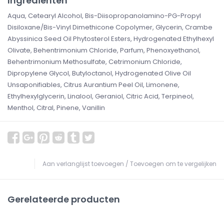
Ingrediënten
Aqua, Cetearyl Alcohol, Bis-Diisopropanolamino-PG-Propyl
Disiloxane/Bis-Vinyl Dimethicone Copolymer, Glycerin, Crambe
Abyssinica Seed Oil Phytosterol Esters, Hydrogenated Ethylhexyl
Olivate, Behentrimonium Chloride, Parfum, Phenoxyethanol,
Behentrimonium Methosulfate, Cetrimonium Chloride,
Dipropylene Glycol, Butyloctanol, Hydrogenated Olive Oil
Unsaponifiables, Citrus Aurantium Peel Oil, Limonene,
Ethylhexylglycerin, Linalool, Geraniol, Citric Acid, Terpineol,
Menthol, Citral, Pinene, Vanillin
Aan verlanglijst toevoegen
/
Toevoegen om te vergelijken
Gerelateerde producten