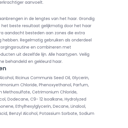
rkrachtiger aanvoelt.
anbrengen in de lengtes van het haar. Grondig
 het beste resultaat gelijkmatig door het haar
ra aandacht besteden aan zones die extra
g hebben. Regelmatig gebruiken als onderdeel
zorgingsroutine en combineren met
ucten uit dezelfde lijn. Alle haartypen. Veilig
ne behandeld en gekleurd haar.
en
Alcohol, Ricinus Communis Seed Oil, Glycerin,
rimonium Chloride, Phenoxyethanol, Parfum,
 Methosulfate, Cetrimonium Chloride,
col, Dodecane, C9- 12 Isoalkane, Hydrolyzed
monene, Ethylhexylglycerin, Decane, Linalool,
 Acid, Benzyl Alcohol, Potassium Sorbate, Sodium