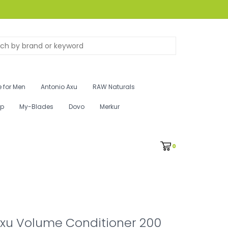
 for Men
Antonio Axu
RAW Naturals
ip
My-Blades
Dovo
Merkur
0
Axu Volume Conditioner 200