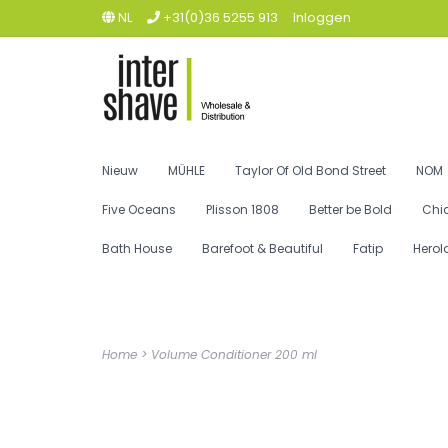
NL
+31(0)36 5255 913
Inloggen
Nieuw
MÜHLE
Taylor Of Old Bond Street
NOM
Five Oceans
Plisson 1808
Better be Bold
Chi
Bath House
Barefoot & Beautiful
Fatip
Herol
Home
>
Volume Conditioner 200 ml