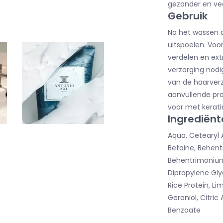
gezonder en vee
Gebruik
Na het wassen a
uitspoelen. Voor
verdelen en ext
verzorging nodi
van de haarver
aanvullende prod
voor met kerati
Ingrediënt
Aqua, Cetearyl 
Betaine, Behent
Behentrimonium
Dipropylene Gly
Rice Protein, Li
Geraniol, Citric
Benzoate