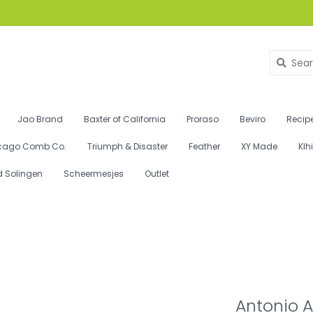
Jao Brand
Baxter of California
Proraso
Beviro
Recipe
cago Comb Co.
Triumph & Disaster
Feather
XY Made
Klh
d Solingen
Scheermesjes
Outlet
Antonio 