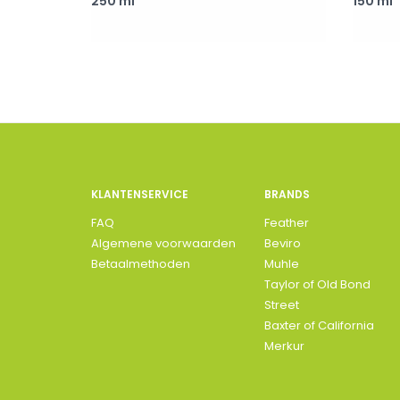
250 ml
150 ml
KLANTENSERVICE
BRANDS
FAQ
Feather
Algemene voorwaarden
Beviro
Betaalmethoden
Muhle
Taylor of Old Bond
Street
Baxter of California
Merkur