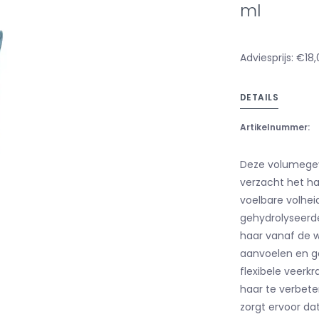
ml
Adviesprijs: €18
DETAILS
Artikelnummer:
Deze volumegev
verzacht het haa
voelbare volhei
gehydrolyseerde
haar vanaf de wo
aanvoelen en ge
flexibele veerk
haar te verbete
zorgt ervoor da