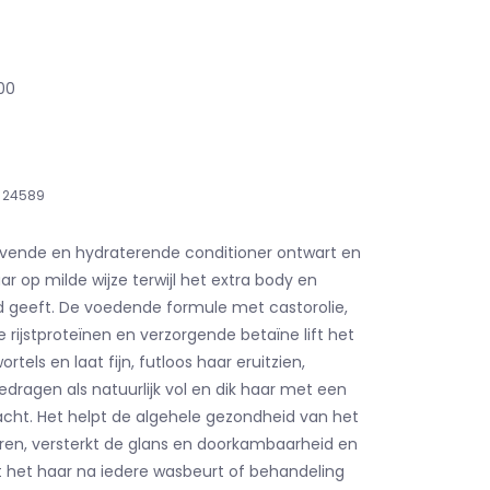
,00
24589
ende en hydraterende conditioner ontwart en
r op milde wijze terwijl het extra body en
d geeft. De voedende formule met castorolie,
 rijstproteïnen en verzorgende betaïne lift het
rtels en laat fijn, futloos haar eruitzien,
dragen als natuurlijk vol en dik haar met een
racht. Het helpt de algehele gezondheid van het
ren, versterkt de glans en doorkambaarheid en
t het haar na iedere wasbeurt of behandeling