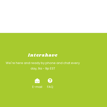
Intershave
We're here and ready by phone and chat every
day, 9a - 9p EST
E-mail
FAQ