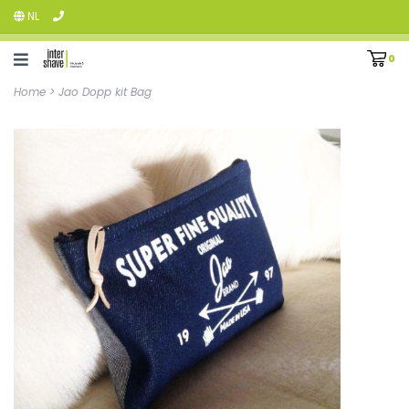
NL
0
Home
>
Jao Dopp kit Bag