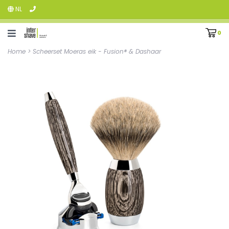
NL
0
Home
>
Scheerset Moeras eik - Fusion® & Dashaar