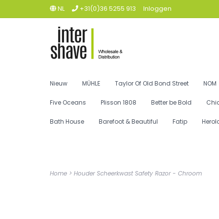
NL
+31(0)36 5255 913
Inloggen
Nieuw
MÜHLE
Taylor Of Old Bond Street
NOM
Five Oceans
Plisson 1808
Better be Bold
Chi
Bath House
Barefoot & Beautiful
Fatip
Herol
Home
>
Houder Scheerkwast Safety Razor - Chroom