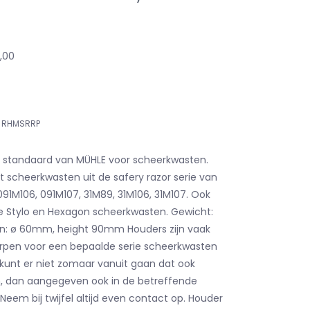
3,00
RHMSRRP
standaard van MÜHLE voor scheerkwasten.
scheerkwasten uit de safery razor serie van
91M106, 091M107, 31M89, 31M106, 31M107. Ook
e Stylo en Hexagon scheerkwasten. Gewicht:
n: ø 60mm, height 90mm Houders zijn vaak
orpen voor een bepaalde serie scheerkwasten
kunt er niet zomaar vanuit gaan dat ook
, dan aangegeven ook in de betreffende
Neem bij twijfel altijd even contact op. Houder