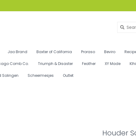
Jao Brand
Baxter of California
Proraso
Beviro
Recipe
cago Comb Co.
Triumph & Disaster
Feather
XY Made
Klh
d Solingen
Scheermesjes
Outlet
Houder Sc