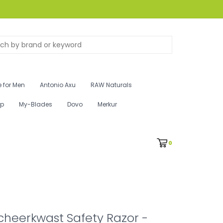
 for Men
Antonio Axu
RAW Naturals
ip
My-Blades
Dovo
Merkur
0
heerkwast Safety Razor -