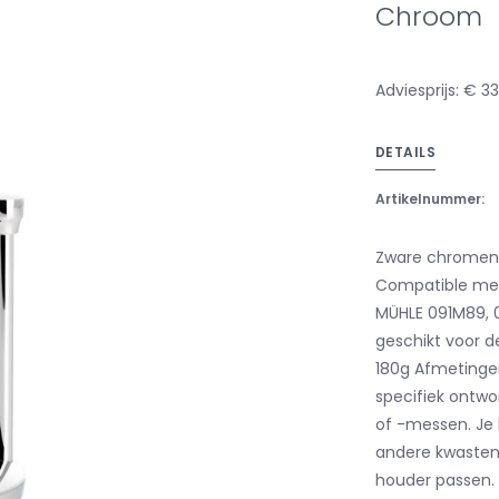
Chroom
Adviesprijs: € 3
DETAILS
Artikelnummer:
Zware chromen 
Compatible met 
MÜHLE 091M89, 0
geschikt voor d
180g Afmetinge
specifiek ontw
of -messen. Je 
andere kwasten
houder passen. 