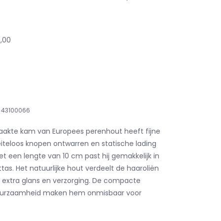
0,00
43100066
kte kam van Europees perenhout heeft fijne
teloos knopen ontwarren en statische lading
t een lengte van 10 cm past hij gemakkelijk in
ettas. Het natuurlijke hout verdeelt de haaroliën
r extra glans en verzorging. De compacte
uurzaamheid maken hem onmisbaar voor