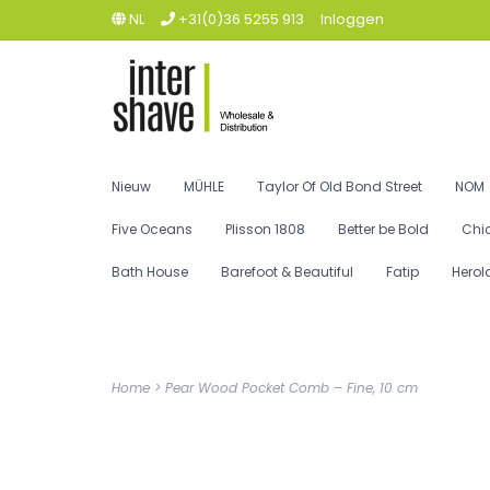
NL
+31(0)36 5255 913
Inloggen
Nieuw
MÜHLE
Taylor Of Old Bond Street
NOM
Five Oceans
Plisson 1808
Better be Bold
Chi
Bath House
Barefoot & Beautiful
Fatip
Herol
Home
>
Pear Wood Pocket Comb – Fine, 10 cm