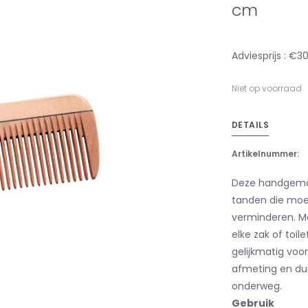
cm
Adviesprijs : €3
Niet op voorraad
DETAILS
Artikelnummer:
Deze handgemaa
tanden die moei
verminderen. Me
elke zak of toil
gelijkmatig voo
afmeting en d
onderweg.
Gebruik