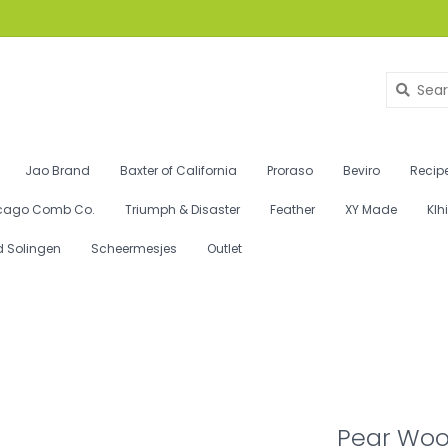
Jao Brand
Baxter of California
Proraso
Beviro
Recipe
cago Comb Co.
Triumph & Disaster
Feather
XY Made
Klh
d Solingen
Scheermesjes
Outlet
Pear Woo