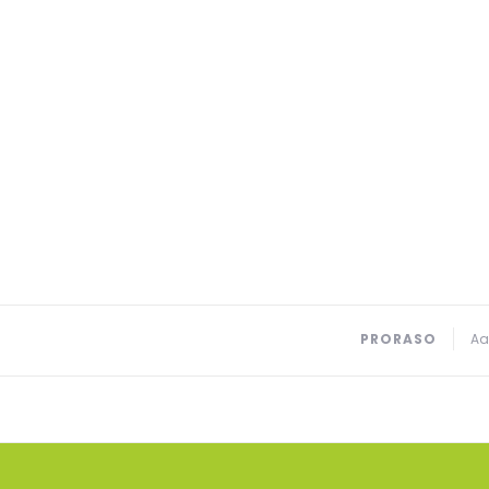
PRORASO
Aa