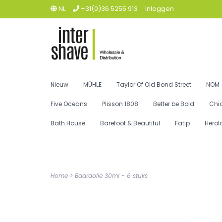
NL
+31(0)36 5255 913
Inloggen
Nieuw
MÜHLE
Taylor Of Old Bond Street
NOM
Five Oceans
Plisson 1808
Better be Bold
Chi
Bath House
Barefoot & Beautiful
Fatip
Herol
Home
>
Baardolie 30ml - 6 stuks