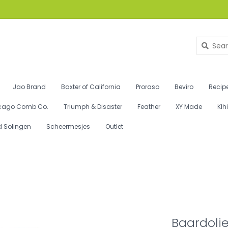
Jao Brand
Baxter of California
Proraso
Beviro
Recipe
cago Comb Co.
Triumph & Disaster
Feather
XY Made
Klh
d Solingen
Scheermesjes
Outlet
Baardolie