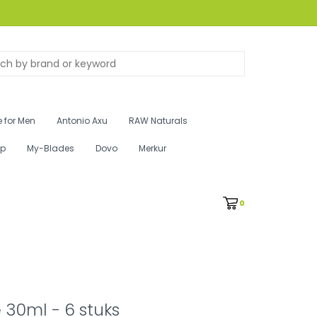
 for Men
Antonio Axu
RAW Naturals
ip
My-Blades
Dovo
Merkur
0
 30ml - 6 stuks