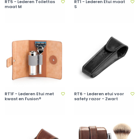
RT5 - Lederen Toilettas
RT1 - Lederen Etui maat
maat M
S
RT1F - Lederen Etui met
RT6 - Lederen etui voor
kwast en Fusion®
safety razor - Zwart