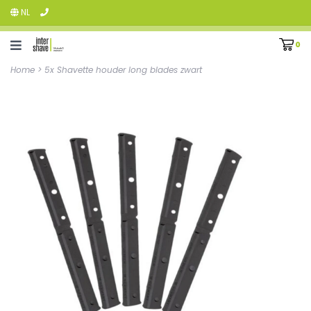
NL
0
Home
>
5x Shavette houder long blades zwart