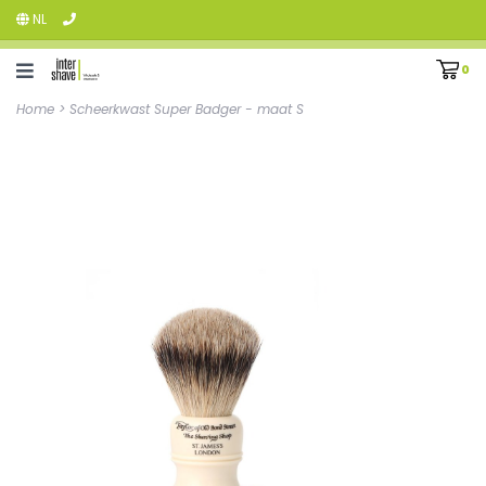
NL
0
Home
>
Scheerkwast Super Badger - maat S